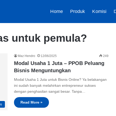
Home
Produk
Komisi
D
as untuk pemula?
Maz Hendro
12/06/2025
249
Modal Usaha 1 Juta – PPOB Peluang
Bisnis Menguntungkan
Modal Usaha 1 Juta untuk Bisnis Online? Ya belakangan
ini sudah banyak melahirkan entrepreneur sukses
dengan penghasilan sangat besar. Tanpa…
Read More »
ps