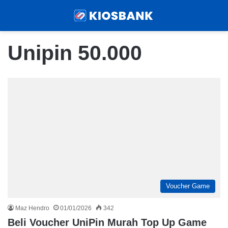
Menu
Sear
Unipin 50.000
Voucher Game
Maz Hendro
01/01/2026
342
Beli Voucher UniPin Murah Top Up Game