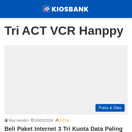
Menu
Sear
Tri ACT VCR Hanppy
Pulsa & Data
Maz Hendro
30/03/2026
1,714
Beli Paket Internet 3 Tri Kuota Data Paling