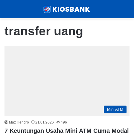
Menu
Sear
transfer uang
Mini ATM
Maz Hendro
21/01/2026
496
7 Keuntungan Usaha Mini ATM Cuma Modal