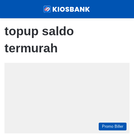
Menu
Sear
topup saldo
termurah
Promo Biller