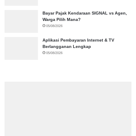
Bayar Pajak Kendaraan SIGNAL vs Agen,
Warga Pilih Mana?
05/08/2026
Aplikasi Pembayaran Internet & TV
Berlangganan Lengkap
05/08/2026