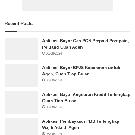
Recent Posts
Aplikasi Bayar Gas PGN Prepaid Postpaid,
Peluang Cuan Agen
06/08/2026
Aplikasi Bayar BPJS Kesehatan untuk
Agen, Cuan Tiap Bulan
06/08/2026
Aplikasi Bayar Angsuran Kredit Terlengkap
Cuan Tiap Bulan
06/08/2026
Aplikasi Pembayaran PBB Terlengkap,
Wajib Ada di Agen
05/08/2026