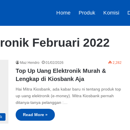
Home
Produk
Komisi
D
ronik Februari 2022
Maz Hendro
01/02/2026
2,282
Top Up Uang Elektronik Murah &
Lengkap di Kiosbank Aja
Hai Mitra Kiosbank, ada kabar baru ni tentang produk top
up uang elektronik (e-money). Mitra Kiosbank pernah
ditanya-tanya pelanggan :…
Read More »
ik