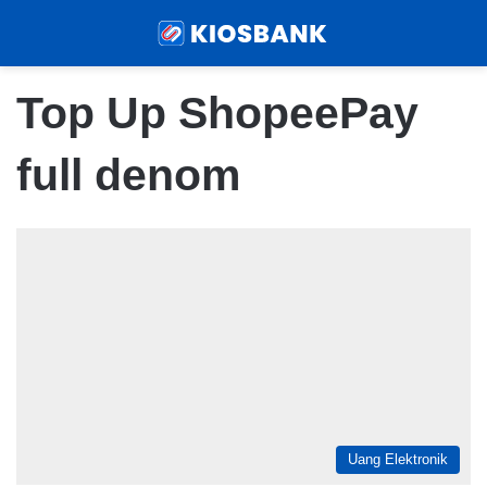
Menu
Sear
Top Up ShopeePay
full denom
Uang Elektronik