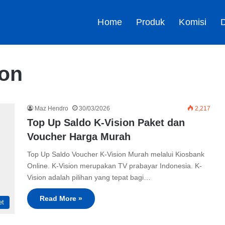
Home
Produk
Komisi
D
ion
Maz Hendro
30/03/2026
2,217
Top Up Saldo K-Vision Paket dan
Voucher Harga Murah
Top Up Saldo Voucher K-Vision Murah melalui Kiosbank
Online. K-Vision merupakan TV prabayar Indonesia. K-
Vision adalah pilihan yang tepat bagi…
Read More »
et