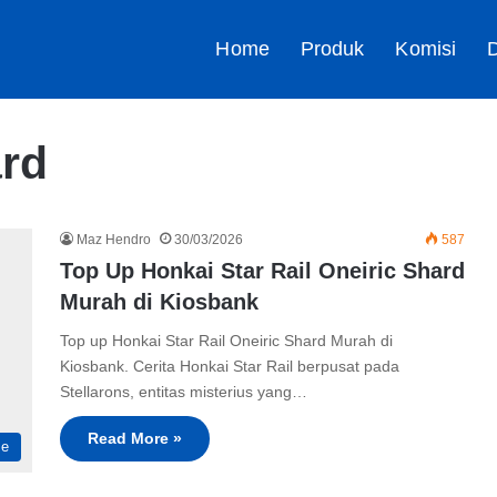
Home
Produk
Komisi
D
ard
Maz Hendro
30/03/2026
587
Top Up Honkai Star Rail Oneiric Shard
Murah di Kiosbank
Top up Honkai Star Rail Oneiric Shard Murah di
Kiosbank. Cerita Honkai Star Rail berpusat pada
Stellarons, entitas misterius yang…
Read More »
me