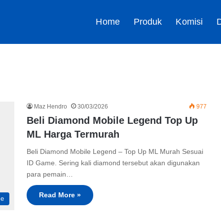
Home
Produk
Komisi
D
Maz Hendro
30/03/2026
977
Beli Diamond Mobile Legend Top Up
ML Harga Termurah
Beli Diamond Mobile Legend – Top Up ML Murah Sesuai
ID Game. Sering kali diamond tersebut akan digunakan
para pemain…
Read More »
me