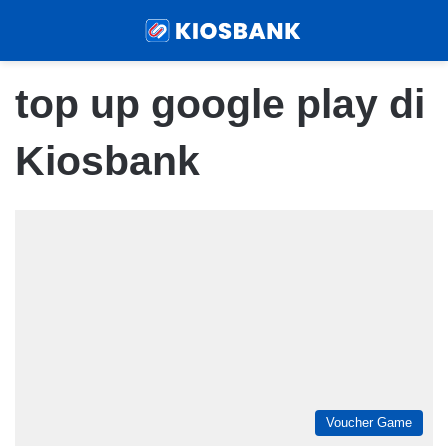
Menu
Sear
top up google play di
Kiosbank
Voucher Game