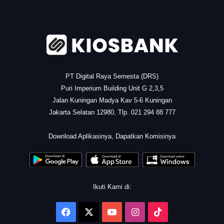
.
PT Digital Raya Semesta (DRS)
Puri Imperium Building Unit G 2,3,5
Jalan Kuningan Madya Kav 5-6 Kuningan
Jakarta Selatan 12980, Tlp. 021 294 88 777
.
Download Aplikasinya, Dapatkan Komisinya
Ikuti Kami di:
Facebook
X
YouTube
Instagram
TikTok