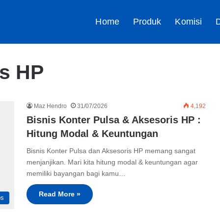
Home
Produk
Komisi
D
is HP
Maz Hendro
31/07/2026
4,192
Bisnis Konter Pulsa & Aksesoris HP :
Hitung Modal & Keuntungan
Bisnis Konter Pulsa dan Aksesoris HP memang sangat
menjanjikan. Mari kita hitung modal & keuntungan agar
memiliki bayangan bagi kamu…
Read More »
ps