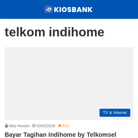
Menu
Sear
telkom indihome
TV & Internet
Maz Hendro
30/03/2026
513
Bayar Tagihan Indihome by Telkomsel