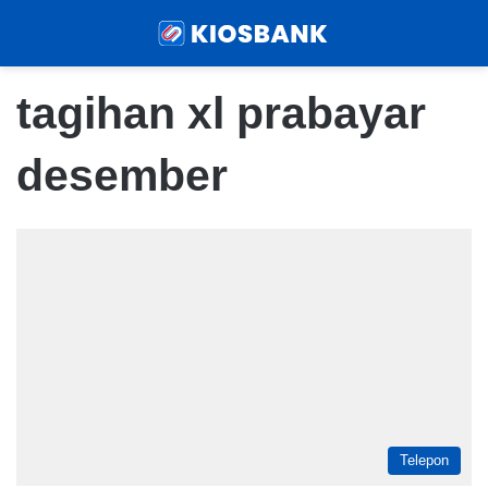
Menu
Sear
tagihan xl prabayar
desember
Telepon