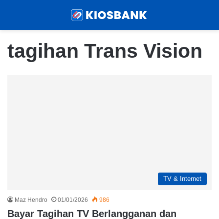
Menu
Sear
tagihan Trans Vision
TV & Internet
Maz Hendro
01/01/2026
986
Bayar Tagihan TV Berlangganan dan