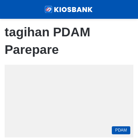
Menu
Sear
tagihan PDAM
Parepare
PDAM