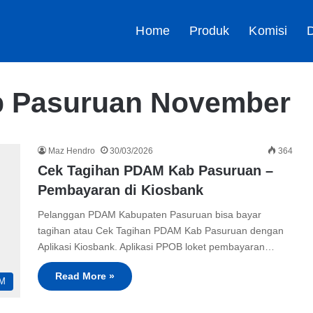
Home
Produk
Komisi
D
b Pasuruan November
Maz Hendro
30/03/2026
364
Cek Tagihan PDAM Kab Pasuruan –
Pembayaran di Kiosbank
Pelanggan PDAM Kabupaten Pasuruan bisa bayar
tagihan atau Cek Tagihan PDAM Kab Pasuruan dengan
Aplikasi Kiosbank. Aplikasi PPOB loket pembayaran…
Read More »
M