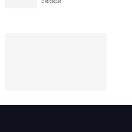
05/08/2026
.