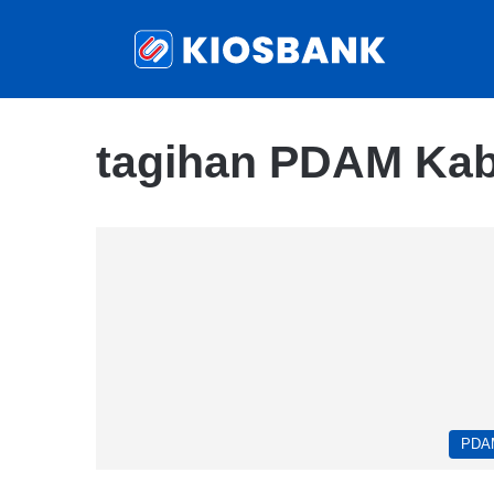
tagihan PDAM Kab
PDA