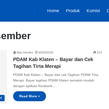
Home
Produk
Komisi
D
sember
Maz Hendro
30/03/2026
323
PDAM Kab Klaten – Bayar dan Cek
Tagihan Tirta Merapi
PDAM Kab Klaten – Bayar dan cek Tagihan PDAM Tirta
Merapi. Bayar tagihan PDAM Klaten semakin mudah
dengan aplikasi Kiosbank.…
Read More »
M