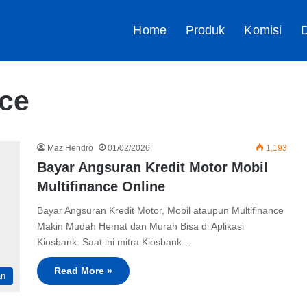
Home
Produk
Komisi
D
nce
Maz Hendro
01/02/2026
1,193
Bayar Angsuran Kredit Motor Mobil
Multifinance Online
Bayar Angsuran Kredit Motor, Mobil ataupun Multifinance
Makin Mudah Hemat dan Murah Bisa di Aplikasi
Kiosbank. Saat ini mitra Kiosbank…
Read More »
an