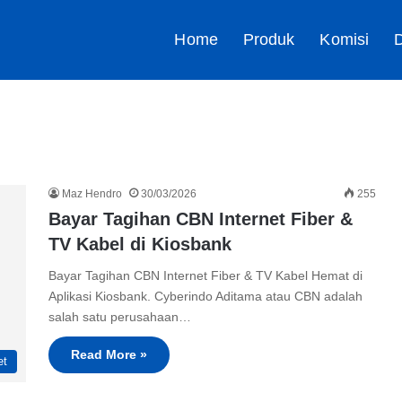
Home
Produk
Komisi
D
Maz Hendro
30/03/2026
255
Bayar Tagihan CBN Internet Fiber &
TV Kabel di Kiosbank
Bayar Tagihan CBN Internet Fiber & TV Kabel Hemat di
Aplikasi Kiosbank. Cyberindo Aditama atau CBN adalah
salah satu perusahaan…
Read More »
et