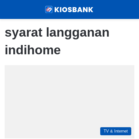
Menu
Sear
syarat langganan
indihome
TV & Internet