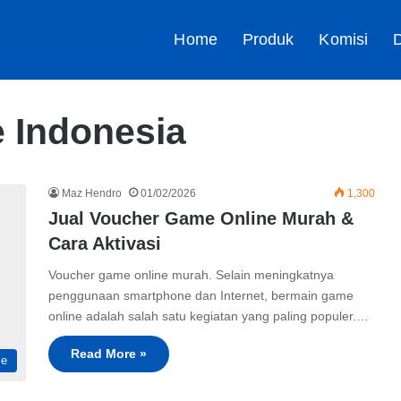
Home
Produk
Komisi
D
 Indonesia
Maz Hendro
01/02/2026
1,300
Jual Voucher Game Online Murah &
Cara Aktivasi
Voucher game online murah. Selain meningkatnya
penggunaan smartphone dan Internet, bermain game
online adalah salah satu kegiatan yang paling populer.…
Read More »
me