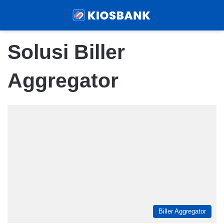
Menu
Sear
Solusi Biller
Aggregator
Biller Aggregator