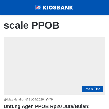
Menu
Sear
scale PPOB
Info & Tips
Maz Hendro
21/04/2026
79
Untung Agen PPOB Rp20 Juta/Bulan: