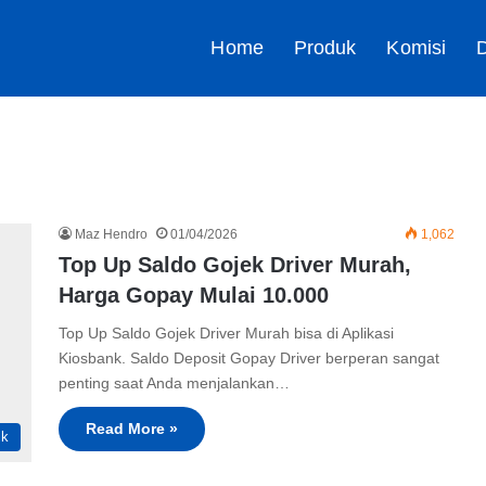
Home
Produk
Komisi
D
Maz Hendro
01/04/2026
1,062
Top Up Saldo Gojek Driver Murah,
Harga Gopay Mulai 10.000
Top Up Saldo Gojek Driver Murah bisa di Aplikasi
Kiosbank. Saldo Deposit Gopay Driver berperan sangat
penting saat Anda menjalankan…
Read More »
ik