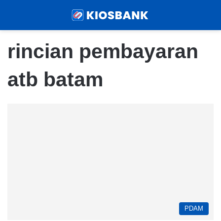
Menu
Sear
rincian pembayaran
atb batam
PDAM