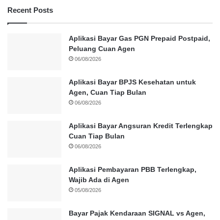
Recent Posts
Aplikasi Bayar Gas PGN Prepaid Postpaid,
Peluang Cuan Agen
06/08/2026
Aplikasi Bayar BPJS Kesehatan untuk
Agen, Cuan Tiap Bulan
06/08/2026
Aplikasi Bayar Angsuran Kredit Terlengkap
Cuan Tiap Bulan
06/08/2026
Aplikasi Pembayaran PBB Terlengkap,
Wajib Ada di Agen
05/08/2026
Bayar Pajak Kendaraan SIGNAL vs Agen,