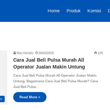
Home
Produk
Komisi
D
Maz Hendro
30/03/2026
105
Cara Jual Beli Pulsa Murah All
Operator Jualan Makin Untung
Cara Jual Beli Pulsa Murah All Operator Jualan Makin
Untung. Bagaimana Cara Jual Beli Pulsa Murah? Cara
Jual Beli Pulsa…
Read More »
eo