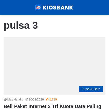
Menu
Sear
pulsa 3
Pulsa & Data
Maz Hendro
30/03/2026
1,719
Beli Paket Internet 3 Tri Kuota Data Paling