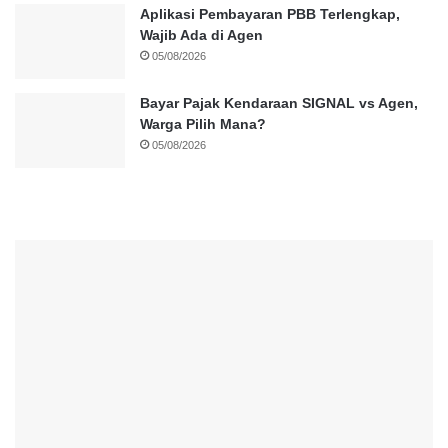
Aplikasi Pembayaran PBB Terlengkap,
Wajib Ada di Agen
05/08/2026
Bayar Pajak Kendaraan SIGNAL vs Agen,
Warga Pilih Mana?
05/08/2026