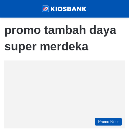
Menu
Sear
promo tambah daya
super merdeka
Promo Biller