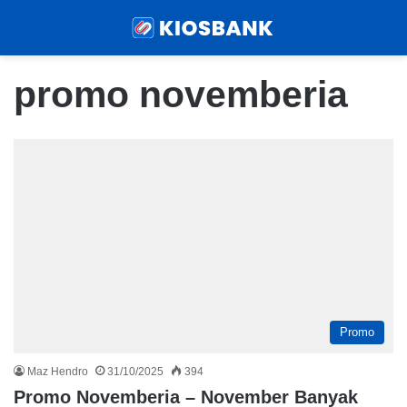
Menu
Sear
promo novemberia
Promo
Maz Hendro
31/10/2025
394
Promo Novemberia – November Banyak