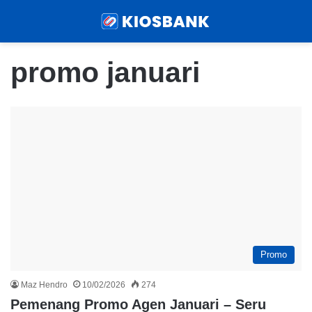
Menu
Sear
promo januari
Promo
Maz Hendro
10/02/2026
274
Pemenang Promo Agen Januari – Seru