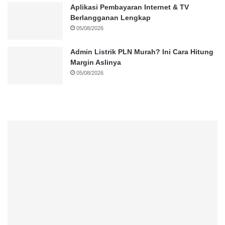
Aplikasi Pembayaran Internet & TV
Berlangganan Lengkap
05/08/2026
Admin Listrik PLN Murah? Ini Cara Hitung
Margin Aslinya
05/08/2026