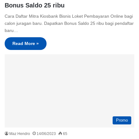
Bonus Saldo 25 ribu
Cara Daftar Mitra Kiosbank Bisnis Loket Pembayaran Online bagi
calon juragan baru. Dapatkan Bonus Saldo 25 ribu bagi pendaftar
baru…
Read More »
Promo
Maz Hendro
14/06/2023
65