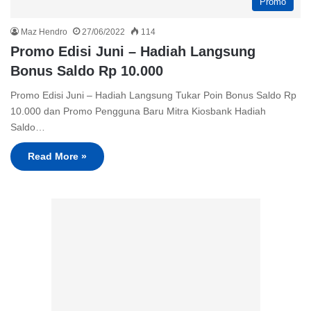
Promo
Maz Hendro
27/06/2022
114
Promo Edisi Juni – Hadiah Langsung
Bonus Saldo Rp 10.000
Promo Edisi Juni – Hadiah Langsung Tukar Poin Bonus Saldo Rp
10.000 dan Promo Pengguna Baru Mitra Kiosbank Hadiah
Saldo…
Read More »