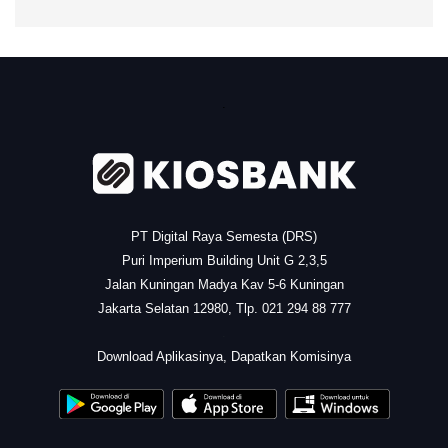
.
PT Digital Raya Semesta (DRS)
Puri Imperium Building Unit G 2,3,5
Jalan Kuningan Madya Kav 5-6 Kuningan
Jakarta Selatan 12980, Tlp. 021 294 88 777
.
Download Aplikasinya, Dapatkan Komisinya