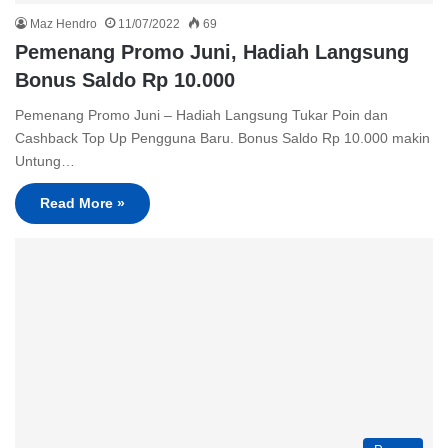
Maz Hendro
11/07/2022
69
Pemenang Promo Juni, Hadiah Langsung
Bonus Saldo Rp 10.000
Pemenang Promo Juni – Hadiah Langsung Tukar Poin dan
Cashback Top Up Pengguna Baru. Bonus Saldo Rp 10.000 makin
Untung…
Read More »