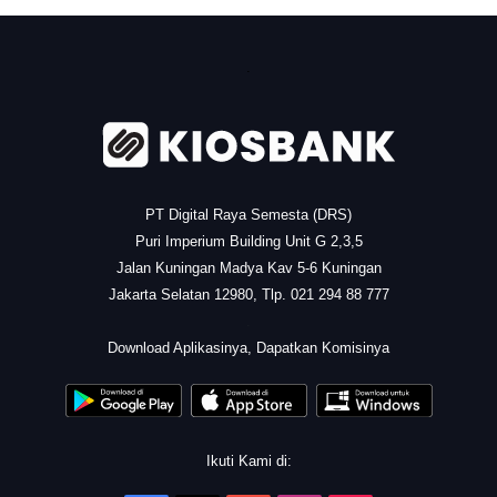
.
PT Digital Raya Semesta (DRS)
Puri Imperium Building Unit G 2,3,5
Jalan Kuningan Madya Kav 5-6 Kuningan
Jakarta Selatan 12980, Tlp. 021 294 88 777
.
Download Aplikasinya, Dapatkan Komisinya
Ikuti Kami di: