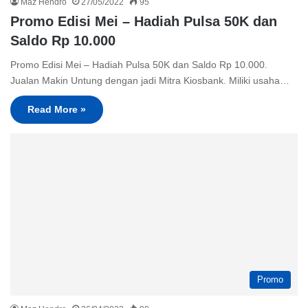
Maz Hendro
27/05/2022
95
Promo Edisi Mei – Hadiah Pulsa 50K dan
Saldo Rp 10.000
Promo Edisi Mei – Hadiah Pulsa 50K dan Saldo Rp 10.000.
Jualan Makin Untung dengan jadi Mitra Kiosbank. Miliki usaha…
Read More »
Promo