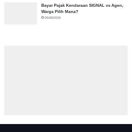
Bayar Pajak Kendaraan SIGNAL vs Agen,
Warga Pilih Mana?
05/08/2026