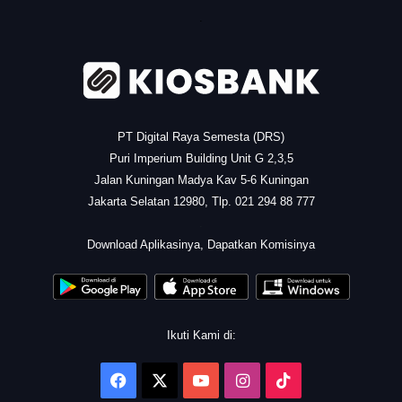
.
PT Digital Raya Semesta (DRS)
Puri Imperium Building Unit G 2,3,5
Jalan Kuningan Madya Kav 5-6 Kuningan
Jakarta Selatan 12980, Tlp. 021 294 88 777
.
Download Aplikasinya, Dapatkan Komisinya
Ikuti Kami di:
Facebook
X
YouTube
Instagram
TikTok