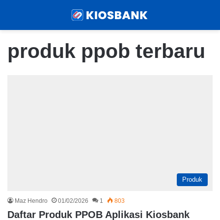
Menu
Sear
produk ppob terbaru
Produk
Maz Hendro
01/02/2026
1
803
Daftar Produk PPOB Aplikasi Kiosbank