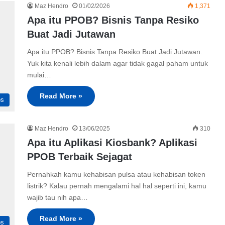
Maz Hendro
01/02/2026
1,371
Apa itu PPOB? Bisnis Tanpa Resiko
Buat Jadi Jutawan
Apa itu PPOB? Bisnis Tanpa Resiko Buat Jadi Jutawan.
Yuk kita kenali lebih dalam agar tidak gagal paham untuk
mulai…
Read More »
ps
Maz Hendro
13/06/2025
310
Apa itu Aplikasi Kiosbank? Aplikasi
PPOB Terbaik Sejagat
Pernahkah kamu kehabisan pulsa atau kehabisan token
listrik? Kalau pernah mengalami hal hal seperti ini, kamu
wajib tau nih apa…
Read More »
ps