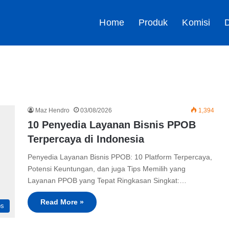
Home
Produk
Komisi
D
Maz Hendro
03/08/2026
1,394
10 Penyedia Layanan Bisnis PPOB
Terpercaya di Indonesia
Penyedia Layanan Bisnis PPOB: 10 Platform Terpercaya,
Potensi Keuntungan, dan juga Tips Memilih yang
Layanan PPOB yang Tepat Ringkasan Singkat:…
Read More »
ps