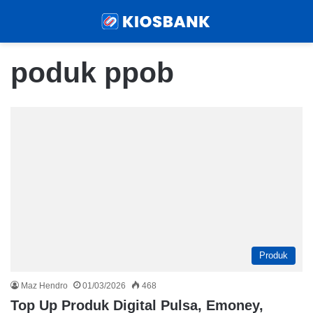
Menu
Sear
poduk ppob
Produk
Maz Hendro
01/03/2026
468
Top Up Produk Digital Pulsa, Emoney,