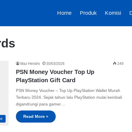
Home
Produk
Komisi
D
rds
Maz Hendro
30/03/2026
249
PSN Money Voucher Top Up
PlayStation Gift Card
PSN Money Voucher – Top Up PlayStation Wallet Murah
Terbaru 2024. Sejak tahun lalu PlayStation mulai kembali
digandrungi para gamer…
Read More »
me