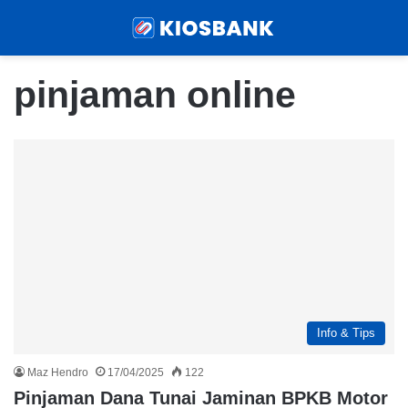
Menu
Sear
pinjaman online
Info & Tips
Maz Hendro
17/04/2025
122
Pinjaman Dana Tunai Jaminan BPKB Motor