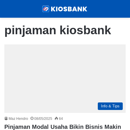
Menu
Sear
pinjaman kiosbank
Info & Tips
Maz Hendro
08/05/2025
64
Pinjaman Modal Usaha Bikin Bisnis Makin