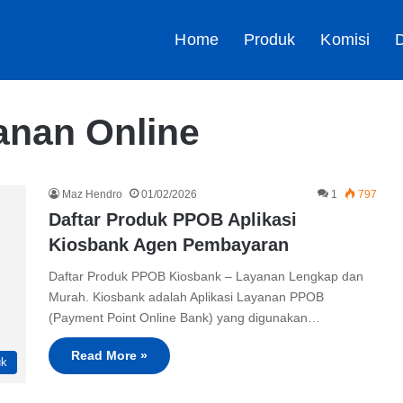
Home
Produk
Komisi
D
lanan Online
Maz Hendro
01/02/2026
1
797
Daftar Produk PPOB Aplikasi
Kiosbank Agen Pembayaran
Daftar Produk PPOB Kiosbank – Layanan Lengkap dan
Murah. Kiosbank adalah Aplikasi Layanan PPOB
(Payment Point Online Bank) yang digunakan…
Read More »
uk