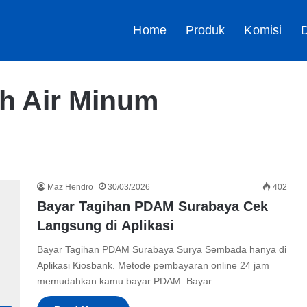
Home
Produk
Komisi
D
h Air Minum
Maz Hendro
30/03/2026
402
Bayar Tagihan PDAM Surabaya Cek
Langsung di Aplikasi
Bayar Tagihan PDAM Surabaya Surya Sembada hanya di
Aplikasi Kiosbank. Metode pembayaran online 24 jam
memudahkan kamu bayar PDAM. Bayar…