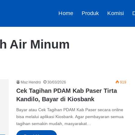
Home
Produk
Komisi
D
h Air Minum
Maz Hendro
30/03/2026
919
Cek Tagihan PDAM Kab Paser Tirta
Kandilo, Bayar di Kiosbank
Bayar atau Cek Tagihan PDAM Kab Paser secara online
bisa melalui aplikasi Kiosbank. Agar pembayaran semua
tagihan semakin mudah, masyarakat…