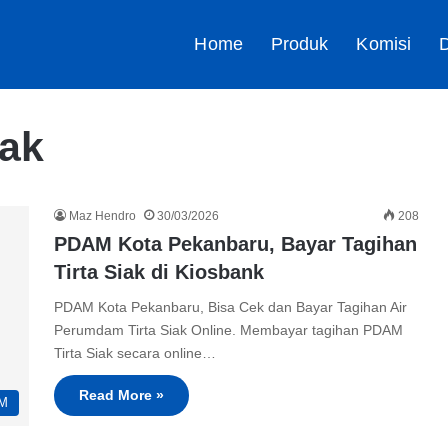
Home
Produk
Komisi
D
iak
Maz Hendro
30/03/2026
208
PDAM Kota Pekanbaru, Bayar Tagihan
Tirta Siak di Kiosbank
PDAM Kota Pekanbaru, Bisa Cek dan Bayar Tagihan Air
Perumdam Tirta Siak Online. Membayar tagihan PDAM
Tirta Siak secara online…
Read More »
M