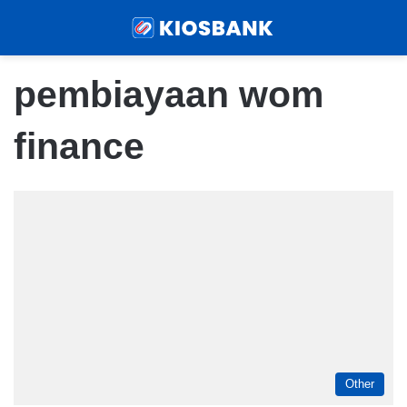
Menu
Sear
pembiayaan wom
finance
Other